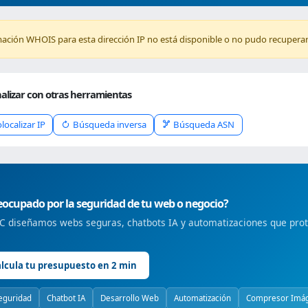
mación WHOIS para esta dirección IP no está disponible o no pudo recuperar
alizar con otras herramientas
localizar IP
Búsqueda inversa
Búsqueda ASN
ocupado por la seguridad de tu web o negocio?
 diseñamos webs seguras, chatbots IA y automatizaciones que prote
lcula tu presupuesto en 2 min
eguridad
Chatbot IA
Desarrollo Web
Automatización
Compresor Imá