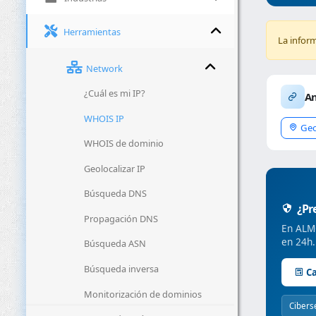
Herramientas
La infor
Network
¿Cuál es mi IP?
An
WHOIS IP
Geo
WHOIS de dominio
Geolocalizar IP
Búsqueda DNS
¿Pre
Propagación DNS
En ALMC
en 24h.
Búsqueda ASN
Búsqueda inversa
Ca
Monitorización de dominios
Cibers