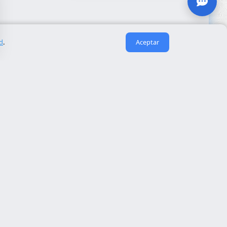
ad
.
Aceptar
Enlaces útiles
Sobre nosotros
eida
Contacto