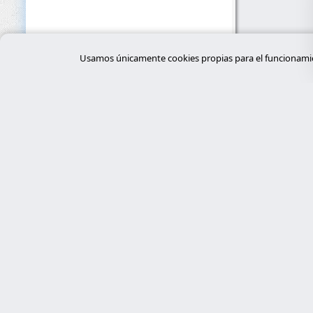
Usamos únicamente cookies propias para el funcionamien
Servi
desar
Expertos en ciberseguridad, programación
a medida con Laravel y gestión de
tiend