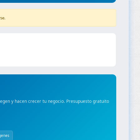
se.
gen y hacen crecer tu negocio. Presupuesto gratuito
genes