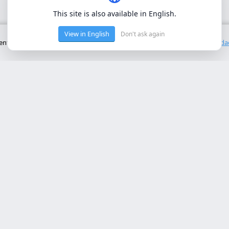
This site is also available in English.
View in English
Don't ask again
to básico del sitio. No utilizamos cookies de terceros.
Política de privacid
cios Principales
Contacto
rollo web lleida
Rambla de Ferran, 37, 25007 Ll
a online a medida