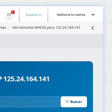
5
Gestiona tu cuenta
Español
ntas
Herramienta WHOIS para 125.24.164.141
calizar IP
Búsqueda DNS
Propagación DNS
ominios
Compresor de Imágenes
P 125.24.164.141
Buscar