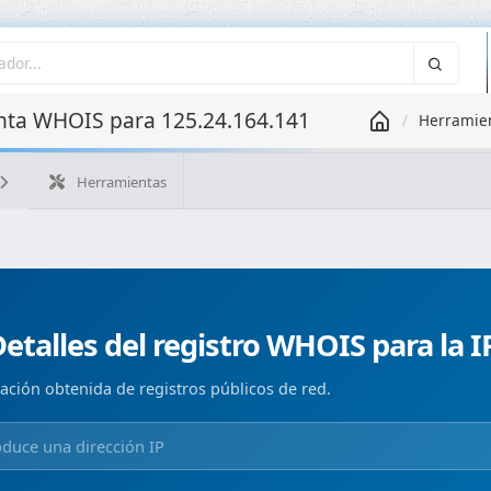
ta WHOIS para 125.24.164.141
Herramie
Herramientas
¿Cuál es mi IP?
WHOIS IP
WHOIS de dominio
Geolo
Búsqueda ASN
Búsqueda inversa
Monitorización de d
etalles del registro WHOIS para la I
ación obtenida de registros públicos de red.