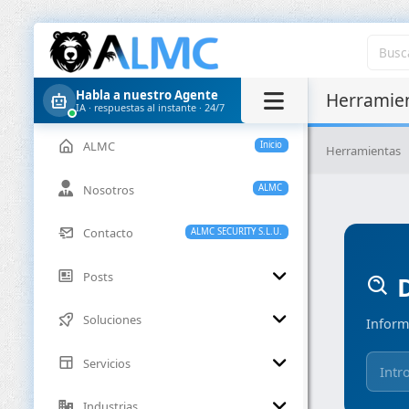
Habla a nuestro Agente
Herramien
IA · respuestas al instante · 24/7
ALMC
Inicio
Herramientas
Nosotros
ALMC
Contacto
ALMC SECURITY S.L.U.
Posts
D
Soluciones
Inform
Servicios
Industrias