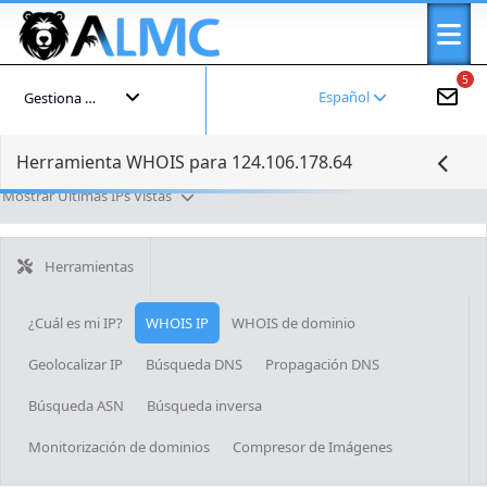
5
Español
Gestiona tu cuenta
Herramienta WHOIS para 124.106.178.64
Mostrar Últimas IPs Vistas
Herramientas
¿Cuál es mi IP?
WHOIS IP
WHOIS de dominio
Geolocalizar IP
Búsqueda DNS
Propagación DNS
Búsqueda ASN
Búsqueda inversa
Monitorización de dominios
Compresor de Imágenes