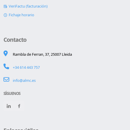
VeriFactu (facturación)
Fichaje horario
Contacto
Rambla de Ferran, 37, 25007 Lleida
+34 614 443 757
info@almc.es
SÍGUENOS