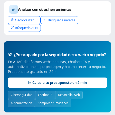
Analizar con otras herramientas
Geolocalizar IP
Búsqueda inversa
Búsqueda ASN
¿Preocupado por la seguridad de tu web o negocio?
En ALMC diseñamos webs seguras, chatbots IA y
automatizaciones que protegen y hacen crecer tu negocio.
Presupuesto gratuito en 24h.
Calcula tu presupuesto en 2 min
Ciberseguridad
Chatbot IA
Desarrollo Web
Automatización
Compresor Imágenes