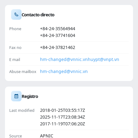
Contacto directo
+84-24-35564944
Phone
+84-24-37741604
+84-24-37821462
Fax no
hm-changed@vnnic.vn
huypt@vnpt.vn
E mail
hm-changed@vnnic.vn
Abuse mailbox
Registro
2018-01-25T03:55:17Z
Last modified
2025-11-17T23:08:34Z
2017-11-19T07:06:20Z
APNIC
Source