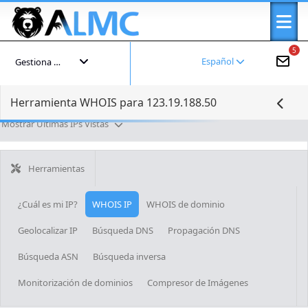
5
Español
Gestiona tu cuenta
Herramienta WHOIS para 123.19.188.50
Mostrar Últimas IPs Vistas
Herramientas
¿Cuál es mi IP?
WHOIS IP
WHOIS de dominio
Geolocalizar IP
Búsqueda DNS
Propagación DNS
Búsqueda ASN
Búsqueda inversa
Monitorización de dominios
Compresor de Imágenes