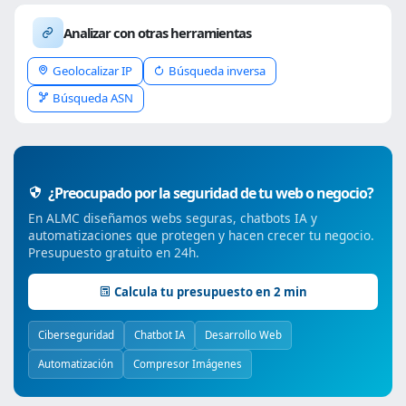
Analizar con otras herramientas
Geolocalizar IP
Búsqueda inversa
Búsqueda ASN
¿Preocupado por la seguridad de tu web o negocio?
En ALMC diseñamos webs seguras, chatbots IA y
automatizaciones que protegen y hacen crecer tu negocio.
Presupuesto gratuito en 24h.
Calcula tu presupuesto en 2 min
Ciberseguridad
Chatbot IA
Desarrollo Web
Automatización
Compresor Imágenes