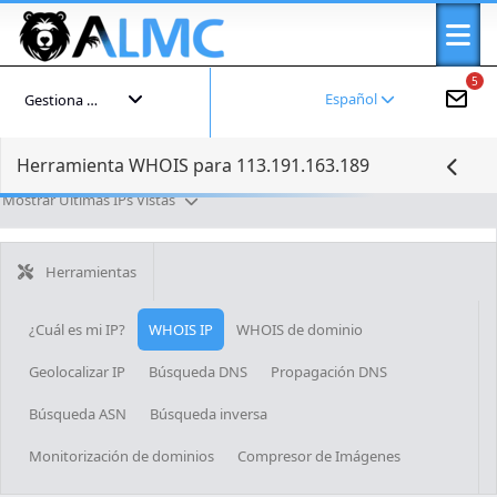
5
Español
Gestiona tu cuenta
Herramienta WHOIS para 113.191.163.189
Mostrar Últimas IPs Vistas
Herramientas
¿Cuál es mi IP?
WHOIS IP
WHOIS de dominio
Geolocalizar IP
Búsqueda DNS
Propagación DNS
Búsqueda ASN
Búsqueda inversa
Monitorización de dominios
Compresor de Imágenes