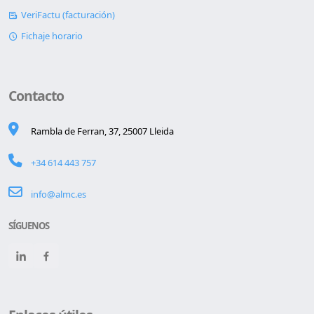
VeriFactu (facturación)
Fichaje horario
Contacto
Rambla de Ferran, 37, 25007 Lleida
+34 614 443 757
info@almc.es
SÍGUENOS