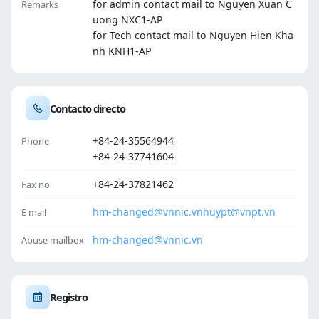
for admin contact mail to Nguyen Xuan C
Remarks
uong NXC1-AP
for Tech contact mail to Nguyen Hien Kha
nh KNH1-AP
Contacto directo
+84-24-35564944
Phone
+84-24-37741604
+84-24-37821462
Fax no
hm-changed@vnnic.vn
huypt@vnpt.vn
E mail
hm-changed@vnnic.vn
Abuse mailbox
Registro