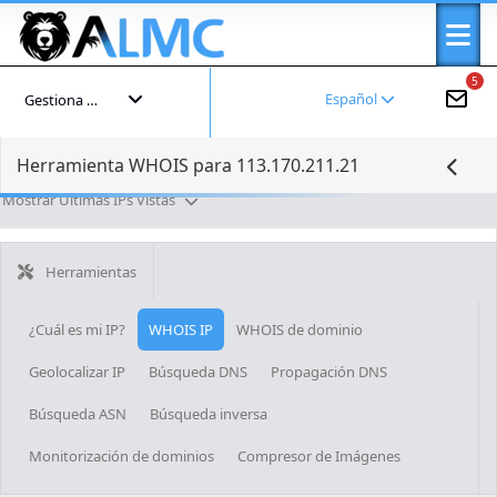
5
Español
Gestiona tu cuenta
Herramienta WHOIS para 113.170.211.21
Mostrar Últimas IPs Vistas
Herramientas
¿Cuál es mi IP?
WHOIS IP
WHOIS de dominio
Geolocalizar IP
Búsqueda DNS
Propagación DNS
Búsqueda ASN
Búsqueda inversa
Monitorización de dominios
Compresor de Imágenes