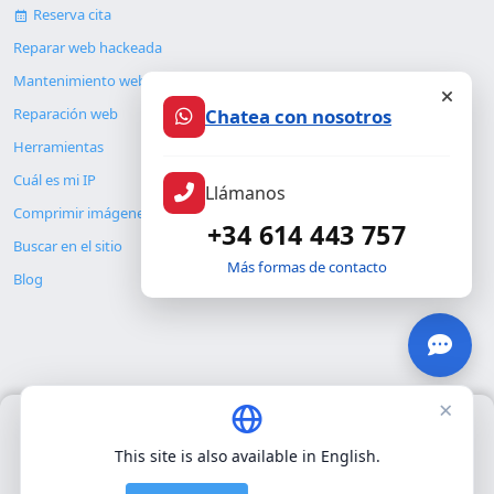
Reserva cita
Reparar web hackeada
Mantenimiento web
Chatea con nosotros
Reparación web
Herramientas
Cuál es mi IP
Llámanos
Comprimir imágenes
+34 614 443 757
Buscar en el sitio
Más formas de contacto
Blog
×
Usamos únicamente cookies propias para el funcionamiento
© Copyright 2026. ALMC SECURITY S.L.U.
básico del sitio. No utilizamos cookies de terceros.
Política de
This site is also available in English.
privacidad
.
Legal
Recursos