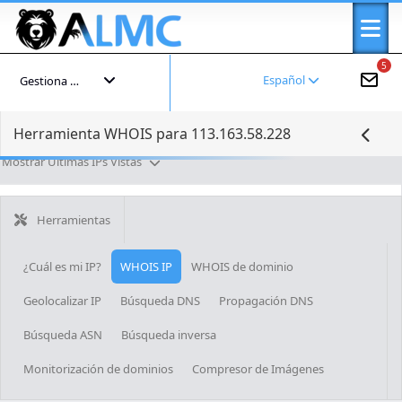
5
Español
Gestiona tu cuenta
Herramienta WHOIS para 113.163.58.228
Mostrar Últimas IPs Vistas
Herramientas
¿Cuál es mi IP?
WHOIS IP
WHOIS de dominio
Geolocalizar IP
Búsqueda DNS
Propagación DNS
Búsqueda ASN
Búsqueda inversa
Monitorización de dominios
Compresor de Imágenes