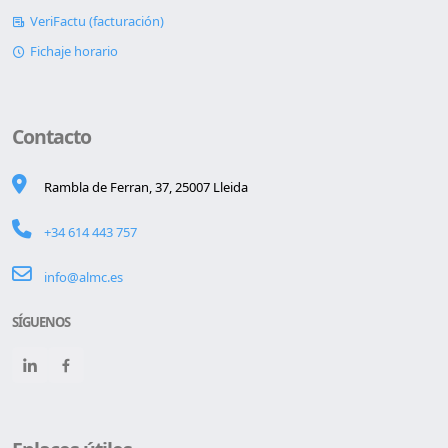
VeriFactu (facturación)
Fichaje horario
Contacto
Rambla de Ferran, 37, 25007 Lleida
+34 614 443 757
info@almc.es
SÍGUENOS