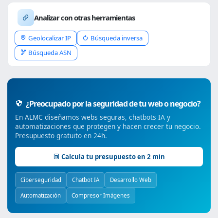
Analizar con otras herramientas
Geolocalizar IP
Búsqueda inversa
Búsqueda ASN
¿Preocupado por la seguridad de tu web o negocio?
En ALMC diseñamos webs seguras, chatbots IA y
automatizaciones que protegen y hacen crecer tu negocio.
Presupuesto gratuito en 24h.
Calcula tu presupuesto en 2 min
Ciberseguridad
Chatbot IA
Desarrollo Web
Automatización
Compresor Imágenes