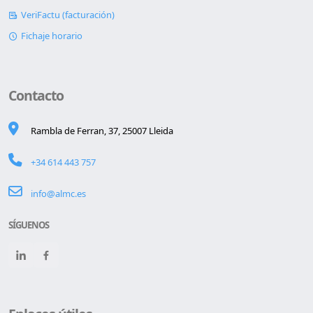
VeriFactu (facturación)
Fichaje horario
Contacto
Rambla de Ferran, 37, 25007 Lleida
+34 614 443 757
info@almc.es
SÍGUENOS