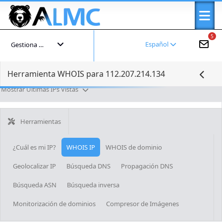
5
Español
Gestiona tu cuenta
Herramienta WHOIS para 112.207.214.134
Mostrar Últimas IPs Vistas
Herramientas
¿Cuál es mi IP?
WHOIS IP
WHOIS de dominio
Geolocalizar IP
Búsqueda DNS
Propagación DNS
Búsqueda ASN
Búsqueda inversa
Monitorización de dominios
Compresor de Imágenes