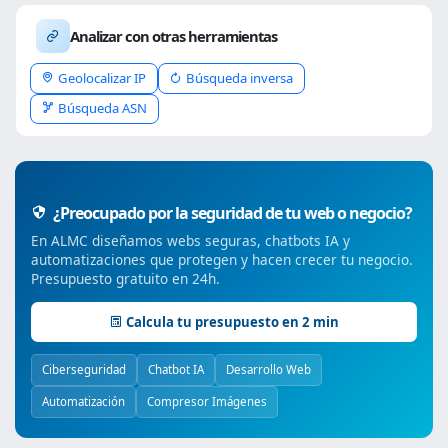
Analizar con otras herramientas
Geolocalizar IP
Búsqueda inversa
Búsqueda ASN
¿Preocupado por la seguridad de tu web o negocio?
En ALMC diseñamos webs seguras, chatbots IA y
automatizaciones que protegen y hacen crecer tu negocio.
Presupuesto gratuito en 24h.
Calcula tu presupuesto en 2 min
Ciberseguridad
Chatbot IA
Desarrollo Web
Automatización
Compresor Imágenes