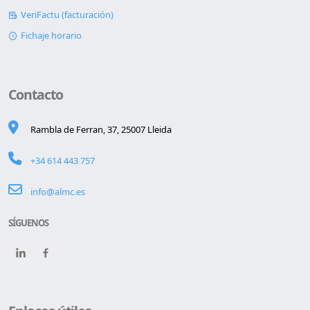
VeriFactu (facturación)
Fichaje horario
Contacto
Rambla de Ferran, 37, 25007 Lleida
+34 614 443 757
info@almc.es
SÍGUENOS