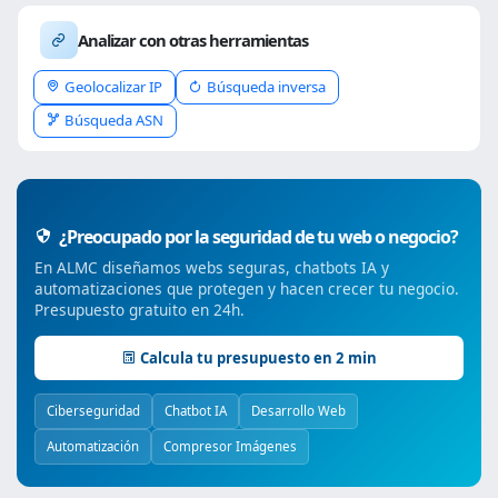
Analizar con otras herramientas
Geolocalizar IP
Búsqueda inversa
Búsqueda ASN
¿Preocupado por la seguridad de tu web o negocio?
En ALMC diseñamos webs seguras, chatbots IA y
automatizaciones que protegen y hacen crecer tu negocio.
Presupuesto gratuito en 24h.
Calcula tu presupuesto en 2 min
Ciberseguridad
Chatbot IA
Desarrollo Web
Automatización
Compresor Imágenes