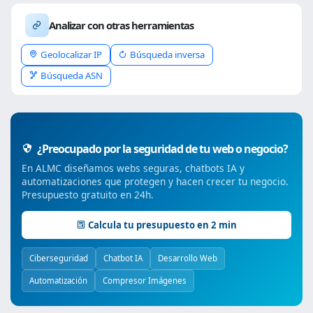
Analizar con otras herramientas
Geolocalizar IP
Búsqueda inversa
Búsqueda ASN
¿Preocupado por la seguridad de tu web o negocio?
En ALMC diseñamos webs seguras, chatbots IA y
automatizaciones que protegen y hacen crecer tu negocio.
Presupuesto gratuito en 24h.
Calcula tu presupuesto en 2 min
Ciberseguridad
Chatbot IA
Desarrollo Web
Automatización
Compresor Imágenes