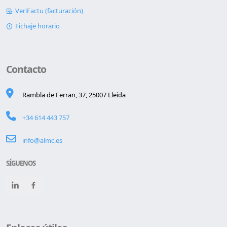
VeriFactu (facturación)
Fichaje horario
Contacto
Rambla de Ferran, 37, 25007 Lleida
+34 614 443 757
info@almc.es
SÍGUENOS