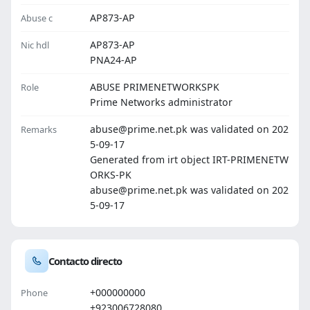
AP873-AP
Abuse c
AP873-AP
Nic hdl
PNA24-AP
ABUSE PRIMENETWORKSPK
Role
Prime Networks administrator
abuse@prime.net.pk was validated on 202
Remarks
5-09-17
Generated from irt object IRT-PRIMENETW
ORKS-PK
abuse@prime.net.pk was validated on 202
5-09-17
Contacto directo
+000000000
Phone
+923006728080