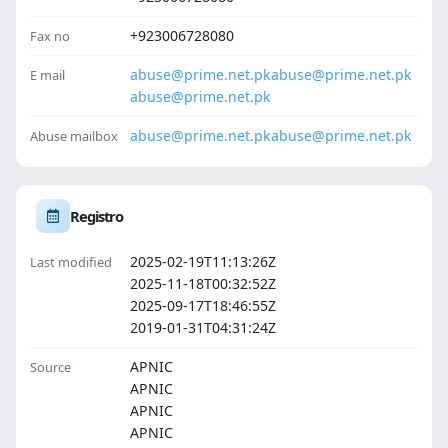
+923006728080
Fax no
abuse@prime.net.pk
abuse@prime.net.pk
E mail
abuse@prime.net.pk
abuse@prime.net.pk
abuse@prime.net.pk
Abuse mailbox
Registro
2025-02-19T11:13:26Z
Last modified
2025-11-18T00:32:52Z
2025-09-17T18:46:55Z
2019-01-31T04:31:24Z
APNIC
Source
APNIC
APNIC
APNIC