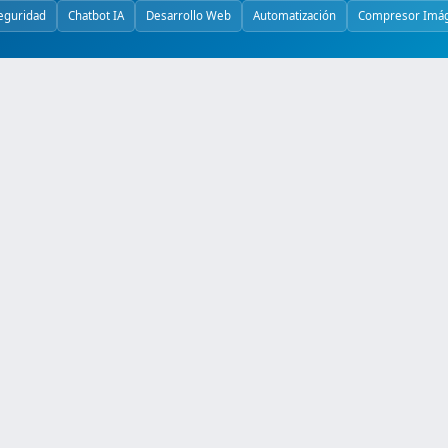
eguridad
Chatbot IA
Desarrollo Web
Automatización
Compresor Imá