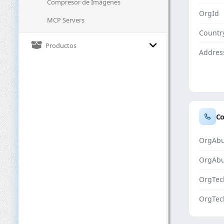
Compresor de Imágenes
OrgId
MCP Servers
Countr
Productos
Addres
Co
OrgAbu
OrgAb
OrgTec
OrgTec