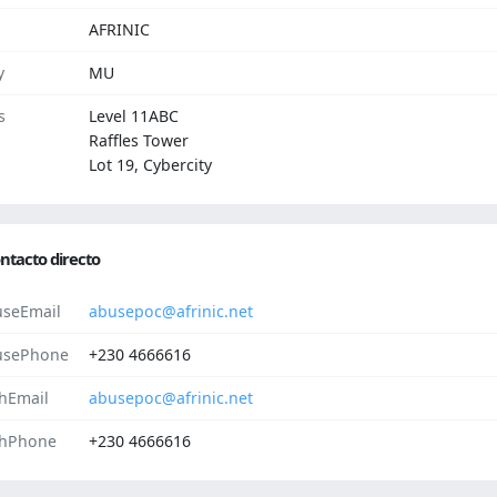
AFRINIC
y
MU
s
Level 11ABC
Raffles Tower
Lot 19, Cybercity
ntacto directo
seEmail
abusepoc@afrinic.net
usePhone
+230 4666616
hEmail
abusepoc@afrinic.net
hPhone
+230 4666616