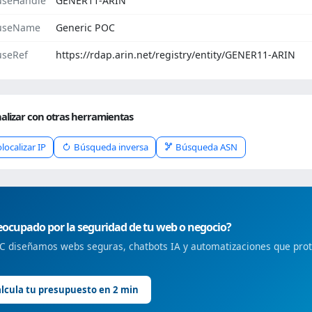
seHandle
GENER11-ARIN
useName
Generic POC
seRef
https://rdap.arin.net/registry/entity/GENER11-ARIN
alizar con otras herramientas
localizar IP
Búsqueda inversa
Búsqueda ASN
ocupado por la seguridad de tu web o negocio?
 diseñamos webs seguras, chatbots IA y automatizaciones que prote
lcula tu presupuesto en 2 min