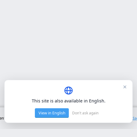
×
This site is also available in English.
View in English
Don't ask again
to básico del sitio. No utilizamos cookies de terceros.
Política de privacid