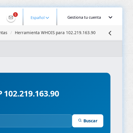
5
Gestiona tu cuenta
Español
ntas
Herramienta WHOIS para 102.219.163.90
calizar IP
Búsqueda DNS
Propagación DNS
ominios
Compresor de Imágenes
P 102.219.163.90
Buscar