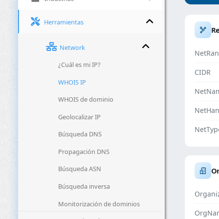
Herramientas
R
Network
NetRan
¿Cuál es mi IP?
CIDR
WHOIS IP
NetNa
WHOIS de dominio
NetHan
Geolocalizar IP
NetTyp
Búsqueda DNS
Propagación DNS
Búsqueda ASN
Or
Búsqueda inversa
Organi
Monitorización de dominios
OrgNa