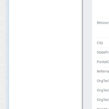
Resour
City
StateP
Postal
Referra
OrgTec
OrgTe
OrgTec