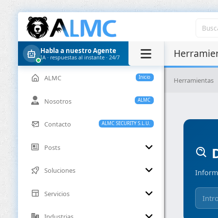
Habla a nuestro Agente
Herramien
IA · respuestas al instante · 24/7
ALMC
Inicio
Herramientas
Nosotros
ALMC
Contacto
ALMC SECURITY S.L.U.
Posts
D
Soluciones
Inform
Servicios
Industrias