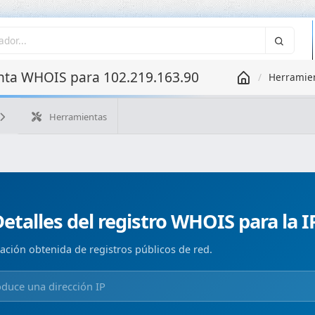
ta WHOIS para 102.219.163.90
Herramie
Herramientas
¿Cuál es mi IP?
WHOIS IP
WHOIS de dominio
Geolo
Búsqueda ASN
Búsqueda inversa
Monitorización de d
etalles del registro WHOIS para la I
ación obtenida de registros públicos de red.