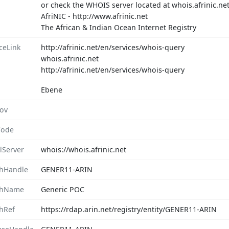
or check the WHOIS server located at whois.afrinic.net
AfriNIC - http://www.afrinic.net
The African & Indian Ocean Internet Registry
ceLink
http://afrinic.net/en/services/whois-query
whois.afrinic.net
http://afrinic.net/en/services/whois-query
Ebene
rov
Code
lServer
whois://whois.afrinic.net
hHandle
GENER11-ARIN
chName
Generic POC
hRef
https://rdap.arin.net/registry/entity/GENER11-ARIN