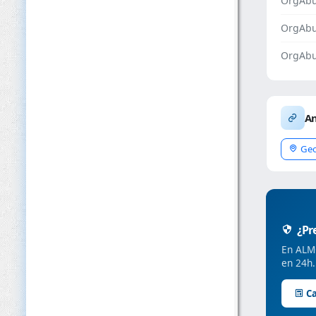
OrgAbu
OrgAb
OrgAbu
An
Geo
¿Pre
En ALMC
en 24h.
Ca