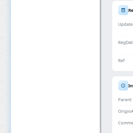
Re
Update
RegDat
Ref
In
Parent
Origin
Comme