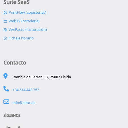
Suite SaaS
PrintFlow (copisterías)
WebTV (cartelería)
VeriFactu (facturación)
Fichaje horario
Contacto
Rambla de Ferran, 37, 25007 Lleida
+34 614 443 757
info@almc.es
SÍGUENOS