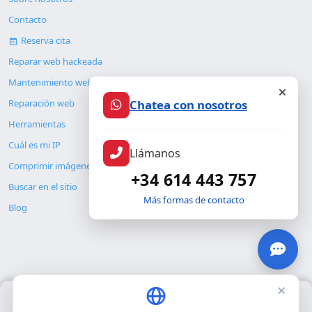
Contacto
Reserva cita
Reparar web hackeada
Mantenimiento web
Reparación web
Chatea con nosotros
Herramientas
Cuál es mi IP
Llámanos
Comprimir imágenes
+34 614 443 757
Buscar en el sitio
Más formas de contacto
Blog
×
Usamos únicamente cookies propias para el funcionamiento
© Copyright 2026. ALMC SECURITY S.L.U.
básico del sitio. No utilizamos cookies de terceros.
Política de