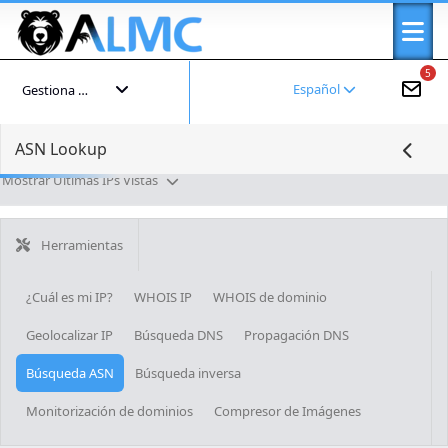
5
Español
Gestiona tu cuenta
ASN Lookup
Mostrar Últimas IPs Vistas
Herramientas
¿Cuál es mi IP?
WHOIS IP
WHOIS de dominio
Geolocalizar IP
Búsqueda DNS
Propagación DNS
Búsqueda ASN
Búsqueda inversa
Monitorización de dominios
Compresor de Imágenes