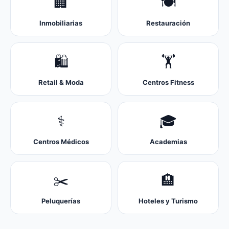
🏢
🍽️
Inmobiliarias
Restauración
🛍️
🏋️
Retail & Moda
Centros Fitness
⚕️
🎓
Centros Médicos
Academias
✂️
🏨
Peluquerías
Hoteles y Turismo