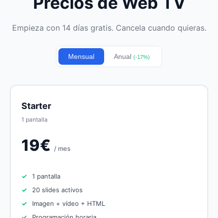
Precios de Web TV
Empieza con 14 días gratis. Cancela cuando quieras.
Mensual
Anual
(-17%)
Starter
1 pantalla
19€
/ mes
1 pantalla
20 slides activos
Imagen + vídeo + HTML
Programación horaria