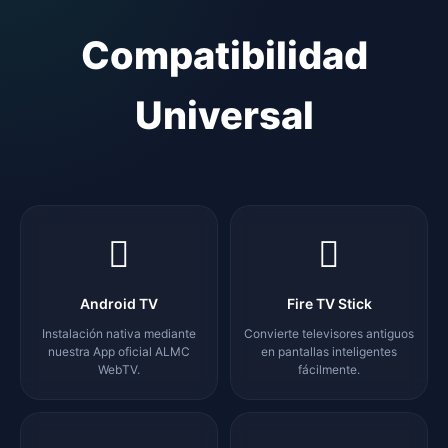
Compatibilidad
Universal
Android TV
Fire TV Stick
Instalación nativa mediante
Convierte televisores antiguos
nuestra App oficial ALMC
en pantallas inteligentes
WebTV.
fácilmente.