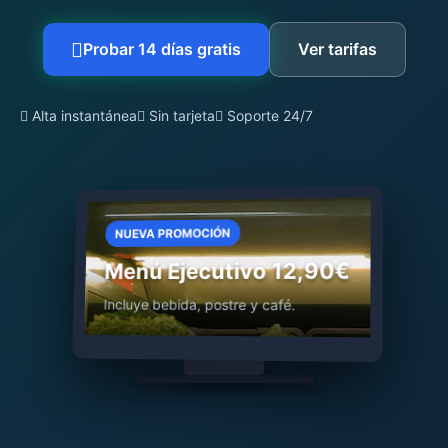
Probar 14 días gratis
Ver tarifas
Alta instantánea
Sin tarjeta
Soporte 24/7
NUEVA PROMOCIÓN
Menú Ejecutivo 12,90€
Incluye bebida, postre y café.