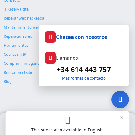
Contacto
Reserva cita
Reparar web hackeada
Mantenimiento web
Reparación web
Chatea con nosotros
Herramientas
Cuál es mi IP
Llámanos
Comprimir imágenes
+34 614 443 757
Buscar en el sitio
Más formas de contacto
Blog
×
Usamos únicamente cookies propias para el funcionamiento
© Copyright 2026. ALMC SECURITY S.L.U.
básico del sitio. No utilizamos cookies de terceros.
Política de
This site is also available in English.
privacidad
.